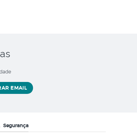
oas
idade
Segurança