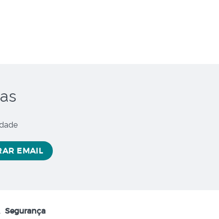
oas
idade
Segurança