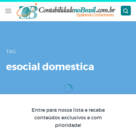
Skip
to
content
TAG
esocial domestica
Entre para nossa lista e receba
conteúdos exclusivos e com
prioridade!