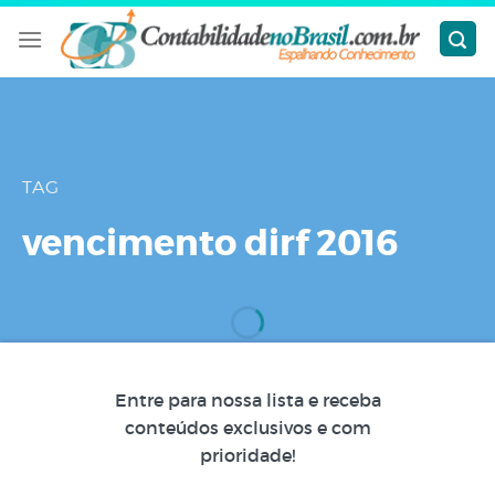
Skip
to
content
TAG
vencimento dirf 2016
Entre para nossa lista e receba
conteúdos exclusivos e com
prioridade!