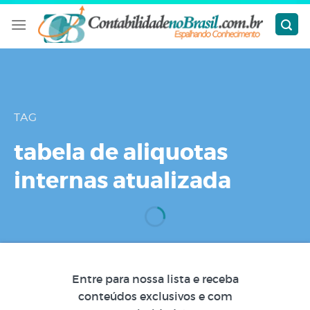
Skip
to
content
TAG
tabela de aliquotas
internas atualizada
Entre para nossa lista e receba
conteúdos exclusivos e com