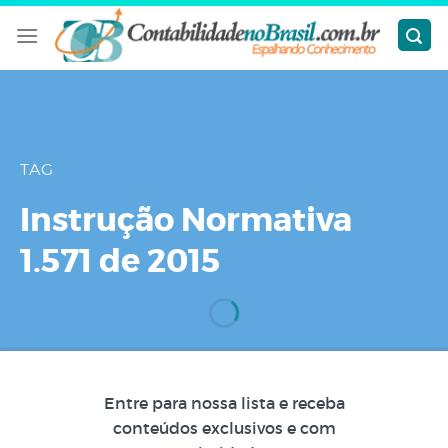
Skip
to
content
TAG
Instrução Normativa
1.571 de 2015
Entre para nossa lista e receba
conteúdos exclusivos e com