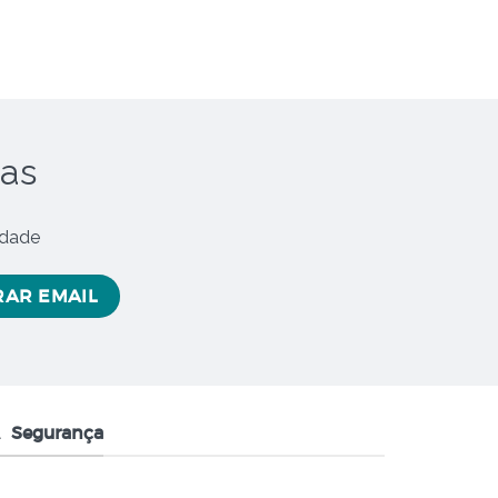
oas
idade
Segurança