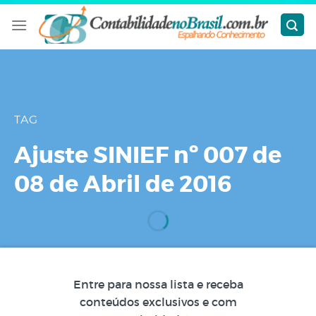
Skip
to
content
TAG
Ajuste SINIEF nº 007 de
08 de Abril de 2016
Entre para nossa lista e receba
conteúdos exclusivos e com