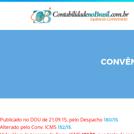
Skip
to
content
CONVÊNI
Publicado no DOU de 21.09.15, pelo Despacho
.
180/15
Alterado pelo Conv. ICMS
.
152/15