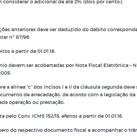
m considerar o adicional de até 2% (dois por cento);
tações anteriores deve ser deduzido do débito correspon
tar nº 87/96.
tos a partir de 01.01.16.
io devem ser acobertadas por Nota Fiscal Eletrônica – N
2005.
 a alínea “c” dos incisos I e II da cláusula segunda dev
umento de arrecadação, de acordo com a legislação da u
cada operação ou prestação.
pelo Conv. ICMS 152/15, efeitos a partir de 01.01.16.
ro do respectivo documento fiscal e acompanhar o trâns