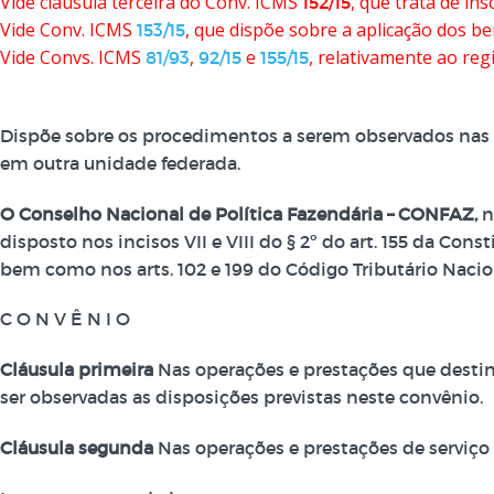
Vide cláusula terceira do Conv. ICMS
, que trata de in
152/15
Vide Conv. ICMS
, que dispõe sobre a aplicação dos be
153/15
Vide Convs. ICMS
,
e
, relativamente ao reg
81/93
92/15
155/15
Dispõe sobre os procedimentos a serem observados nas o
em outra unidade federada.
O Conselho Nacional de Política Fazendária – CONFAZ,
n
disposto nos incisos VII e VIII do § 2º do art. 155 da Con
bem como nos arts. 102 e 199 do Código Tributário Naciona
C O N V Ê N I O
Cláusula primeira
Nas operações e prestações que destin
ser observadas as disposições previstas neste convênio.
Cláusula segunda
Nas operações e prestações de serviço d