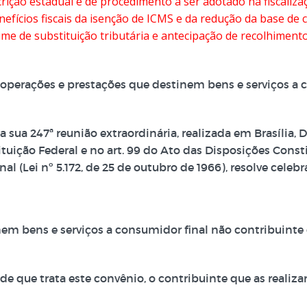
scrição estadual e de procedimento a ser adotado na fiscaliza
nefícios fiscais da isenção de ICMS e da redução da base de 
ime de substituição tributária e antecipação de recolhiment
perações e prestações que destinem bens e serviços a c
a sua 247ª reunião extraordinária, realizada em Brasília, 
stituição Federal e no art. 99 do Ato das Disposições Cons
l (Lei nº 5.172, de 25 de outubro de 1966), resolve celebr
em bens e serviços a consumidor final não contribuinte
e que trata este convênio, o contribuinte que as realizar