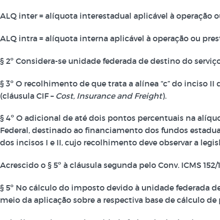
ALQ inter = alíquota interestadual aplicável à operação o
ALQ intra = alíquota interna aplicável à operação ou pre
§ 2º Considera-se unidade federada de destino do serviç
§ 3º O recolhimento de que trata a alínea “c” do inciso II
(cláusula CIF –
Cost, Insurance and Freight
).
§ 4º O adicional de até dois pontos percentuais na alíquo
Federal, destinado ao financiamento dos fundos estaduai
dos incisos I e II, cujo recolhimento deve observar a leg
Acrescido o § 5º à cláusula segunda pelo Conv. ICMS 152/15,
§ 5º No cálculo do imposto devido à unidade federada de
meio da aplicação sobre a respectiva base de cálculo de