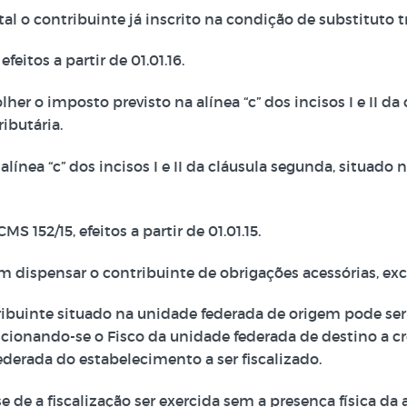
tal o contribuinte já inscrito na condição de substituto 
feitos a partir de 01.01.16.
lher o imposto previsto na alínea “c” dos incisos I e II d
ibutária.
línea “c” dos incisos I e II da cláusula segunda, situado
S 152/15, efeitos a partir de 01.01.15.
m dispensar o contribuinte de obrigações acessórias, ex
ibuinte situado na unidade federada de origem pode ser
icionando-se o Fisco da unidade federada de destino a c
derada do estabelecimento a ser fiscalizado.
 de a fiscalização ser exercida sem a presença física da 