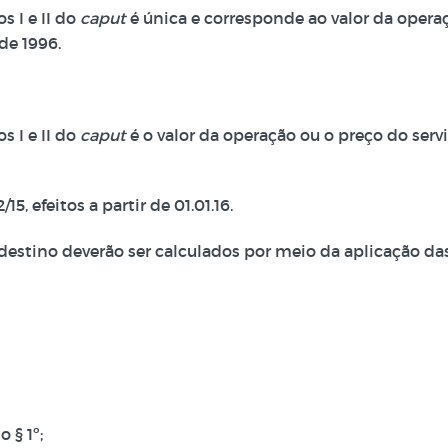
s I e II do
caput
é única e corresponde ao valor da operaç
de 1996.
s I e II do
caput
é o valor da operação ou o preço do serviç
5, efeitos a partir de 01.01.16.
destino deverão ser calculados por meio da aplicação da
 § 1º;