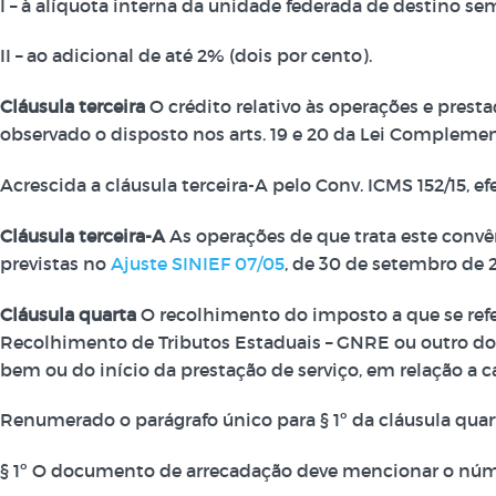
I – à alíquota interna da unidade federada de destino se
II – ao adicional de até 2% (dois por cento).
Cláusula terceira
O crédito relativo às operações e pres
observado o disposto nos arts. 19 e 20 da Lei Complemen
Acrescida a cláusula terceira-A pelo Conv. ICMS 152/15, efei
Cláusula terceira-A
As operações de que trata este convên
previstas no
Ajuste SINIEF 07/05
, de 30 de setembro de 
Cláusula quarta
O recolhimento do imposto a que se refere
Recolhimento de Tributos Estaduais – GNRE ou outro doc
bem ou do início da prestação de serviço, em relação a 
Renumerado o parágrafo único para § 1º da cláusula quarta 
§ 1º O documento de arrecadação deve mencionar o núme